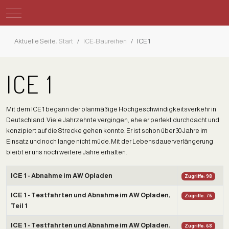
Mobile Menu Toggle
Aktuelle Seite:
Start
ICE-Baureihen
ICE 1
ICE 1
Mit dem ICE 1 begann der planmäßige Hochgeschwindigkeitsverkehr in
Deutschland. Viele Jahrzehnte vergingen, ehe er perfekt durchdacht und
konzipiert auf die Strecke gehen konnte. Er ist schon über 30 Jahre im
Einsatz und noch lange nicht müde. Mit der Lebensdauerverlängerung
bleibt er uns noch weitere Jahre erhalten.
Beiträge
Titel
Zugriffe
ICE 1 - Abnahme im AW Opladen
Zugriffe: 98
ICE 1 - Testfahrten und Abnahme im AW Opladen,
Zugriffe: 76
Teil 1
ICE 1 - Testfahrten und Abnahme im AW Opladen,
Zugriffe: 68